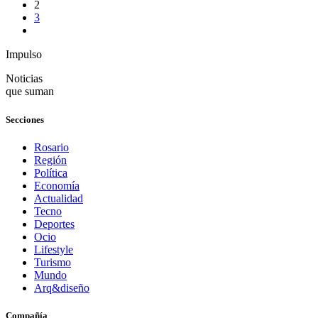
2
3
Impulso
Noticias
que suman
Secciones
Rosario
Región
Política
Economía
Actualidad
Tecno
Deportes
Ocio
Lifestyle
Turismo
Mundo
Arq&diseño
Compañía