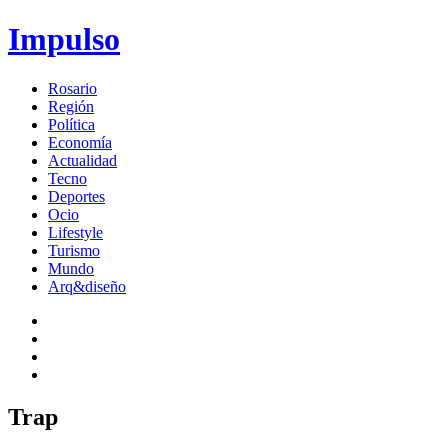
Impulso
Rosario
Región
Política
Economía
Actualidad
Tecno
Deportes
Ocio
Lifestyle
Turismo
Mundo
Arq&diseño
Trap