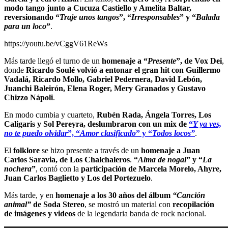
modo tango junto a Cucuza Castiello y Amelita Baltar,
reversionando “
Traje unos tangos
”, “
Irresponsables
” y “
Balada
para un loco
”
.
https://youtu.be/vCggV61ReWs
Más tarde llegó el turno de un
homenaje a “
Presente
”, de Vox Dei
,
donde
Ricardo Soulé volvió a entonar el gran hit con Guillermo
Vadalá, Ricardo Mollo, Gabriel Pedernera, David Lebón,
Juanchi Baleirón, Elena Roger, Mery Granados y Gustavo
Chizzo Nápoli
.
En modo cumbia y cuarteto,
Rubén Rada, Ángela Torres, Los
Caligaris y Sol Pereyra, deslumbraron con un mix de
“
Y ya ves,
no te puedo olvidar
”, “
Amor clasificado
” y “
Todos locos”
.
El
folklore
se hizo presente a través de un
homenaje a Juan
Carlos Saravia, de Los Chalchaleros
.
“
Alma de nogal
” y “
La
nochera
”
, contó con la
participación de Marcela Morelo, Ahyre,
Juan Carlos Baglietto y Los del Portezuelo
.
Más tarde, y en
homenaje a los 30 años del álbum
“Canción
animal”
de Soda Stereo
, se mostró un material con
recopilación
de imágenes y videos
de la legendaria banda de rock nacional.