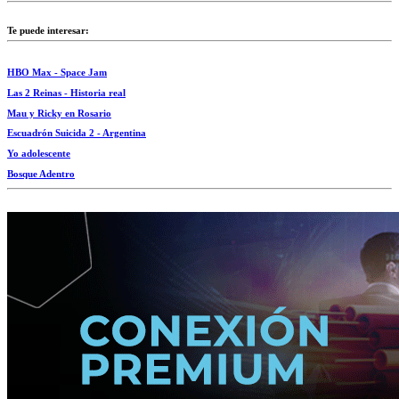
Te puede interesar:
HBO Max - Space Jam
Las 2 Reinas - Historia real
Mau y Ricky en Rosario
Escuadrón Suicida 2 - Argentina
Yo adolescente
Bosque Adentro