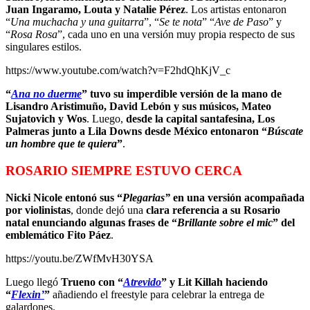
Juan Ingaramo, Louta y Natalie Pérez
. Los artistas entonaron
“
Una muchacha y una guitarra
”, “
Se te nota
” “
Ave de Paso
” y
“
Rosa Rosa
”, cada uno en una versión muy propia respecto de sus
singulares estilos.
https://www.youtube.com/watch?v=F2hdQhKjV_c
“
Ana no duerme
” tuvo su imperdible versión de la mano de
Lisandro Aristimuño, David Lebón y sus músicos, Mateo
Sujatovich y Wos
. Luego,
desde la capital santafesina, Los
Palmeras junto a Lila Downs desde México entonaron “
Búscate
un hombre que te quiera
”
.
ROSARIO SIEMPRE ESTUVO CERCA
Nicki Nicole entonó sus “
Plegarias”
en una versión acompañada
por violinistas
, donde dejó una
clara referencia a su Rosario
natal enunciando algunas frases de “
Brillante sobre el mic
” del
emblemático Fito Páez
.
https://youtu.be/ZWfMvH30YSA
Luego llegó
Trueno con “
Atrevido
” y Lit Killah haciendo
“
Flexin’
”
añadiendo el freestyle para celebrar la entrega de
galardones.