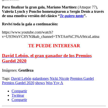
Para finalizar la gran gala, Mariano Martínez
(Attaque 77),
Valeria Lynch y Poncho homenajearon a Sergio Denis a través
de una emotiva versión del clásico “
Te quiero tanto
”.
Reviví toda la gala a continuación:
https://www.youtube.com/watch?
v=U93WnVC8YNI&ab_channel=TNTAm%C3%A9ricaLatina
TE PUEDE INTERESAR
David Lebón, el gran ganador de los Premios
Gardel 2020
Imágenes:
Gentileza
Tags:
David Lebón
galardones
Nicki Nicole
Premios Gardel
Premios Gardel 2020
shows
Wos
Ysy A
Compartir
Twittear
Compartir