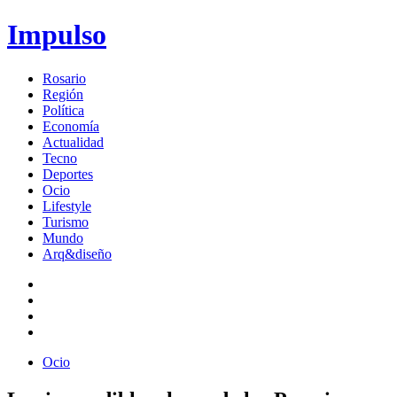
Impulso
Rosario
Región
Política
Economía
Actualidad
Tecno
Deportes
Ocio
Lifestyle
Turismo
Mundo
Arq&diseño
Ocio