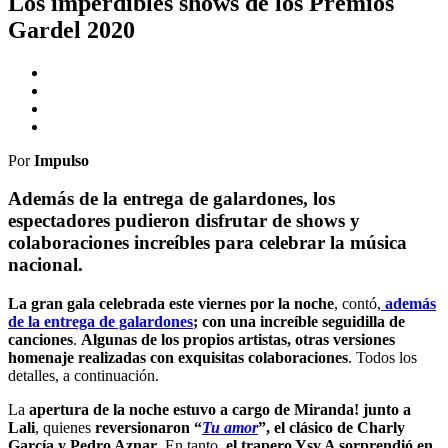
Los imperdibles shows de los Premios
Gardel 2020
Por
Impulso
Además de la entrega de galardones, los
espectadores pudieron disfrutar de shows y
colaboraciones increíbles para celebrar la música
nacional.
La gran gala celebrada este viernes por la noche
, contó,
además
de la entrega de galardones
; con una increíble seguidilla de
canciones
.
Algunas de los propios artistas, otras versiones
homenaje realizadas con exquisitas colaboraciones
. Todos los
detalles, a continuación.
La
apertura de la noche estuvo a cargo de Miranda! junto a
Lali
, quienes
reversionaron “
Tu amor
”, el clásico de Charly
García y Pedro Aznar
. En tanto,
el trapero Ysy A sorprendió en