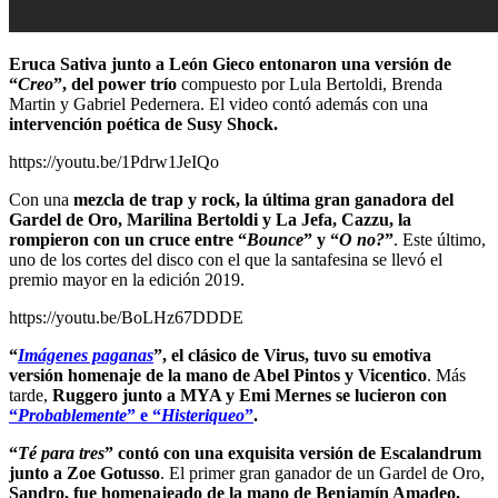
Eruca Sativa junto a León Gieco entonaron una versión de
“
Creo
”, del power trío
compuesto por Lula Bertoldi, Brenda
Martin y Gabriel Pedernera. El video contó además con una
intervención poética de Susy Shock.
https://youtu.be/1Pdrw1JeIQo
Con una
mezcla de trap y rock, la última gran ganadora del
Gardel de Oro, Marilina Bertoldi y La Jefa, Cazzu, la
rompieron con un cruce entre “
Bounce
” y “
O no?
”
. Este último,
uno de los cortes del disco con el que la santafesina se llevó el
premio mayor en la edición 2019.
https://youtu.be/BoLHz67DDDE
“
Imágenes paganas
”, el clásico de Virus, tuvo su emotiva
versión homenaje de la mano de Abel Pintos y Vicentico
. Más
tarde,
Ruggero junto a MYA y Emi Mernes se lucieron con
“
Probablemente
” e “
Histeriqueo
”
.
“
Té para tres
” contó con una exquisita versión de Escalandrum
junto a Zoe Gotusso
. El primer gran ganador de un Gardel de Oro,
Sandro, fue homenajeado de la mano de Benjamín Amadeo,