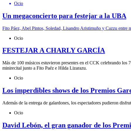
Ocio
Un megaconcierto para festejar a la UBA
Fito Páez, Abel Pintos, Soledad, Lisandro Aristimuño y Cazzu entre mu
Ocio
FESTEJAR A CHARLY GARCÍA
Más de 100 músicos estuvieron presentes en el CCK celebrando los 70 a
minirecital junto a Fito Paéz e Hilda Lizarazu.
Ocio
Los imperdibles shows de los Premios Gar
Además de la entrega de galardones, los espectadores pudieron disfrut
Ocio
David Lebón, el gran ganador de los Prem