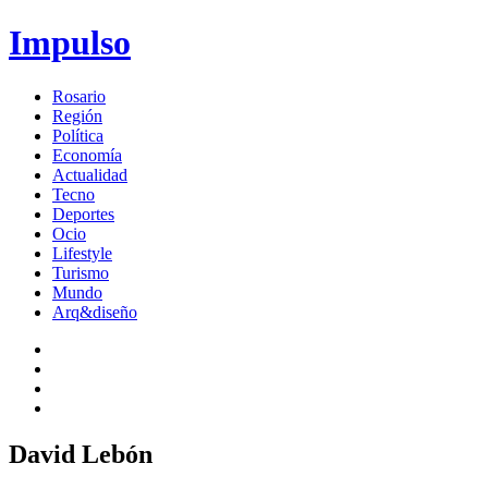
Impulso
Rosario
Región
Política
Economía
Actualidad
Tecno
Deportes
Ocio
Lifestyle
Turismo
Mundo
Arq&diseño
David Lebón