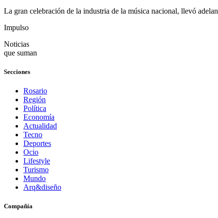
La gran celebración de la industria de la música nacional, llevó adel
Impulso
Noticias
que suman
Secciones
Rosario
Región
Política
Economía
Actualidad
Tecno
Deportes
Ocio
Lifestyle
Turismo
Mundo
Arq&diseño
Compañía