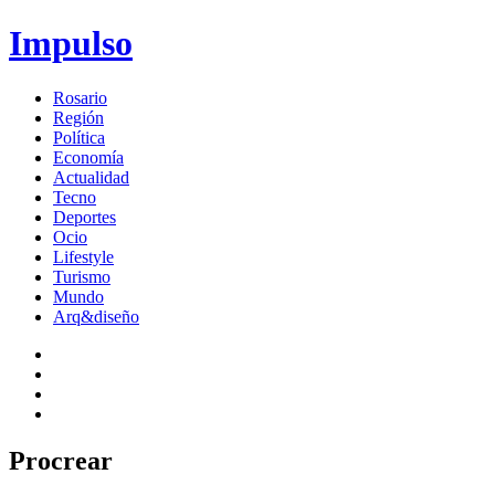
Impulso
Rosario
Región
Política
Economía
Actualidad
Tecno
Deportes
Ocio
Lifestyle
Turismo
Mundo
Arq&diseño
Procrear