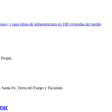
lones, y para obras de infraestructura en 198 viviendas del predio
 Propia.
, Santa Fe, Tierra del Fuego y Tucumán.
rear