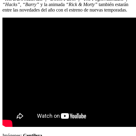
“Hacks”, “Barry”
y la animada
“Rick & Morty”
también estarán
entre las novedades del año con el estreno de nuevas temporadas.
Imágenes:
Gentileza