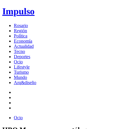
Impulso
Rosario
Región
Política
Economía
Actualidad
Tecno
Deportes
Ocio
Lifestyle
Turismo
Mundo
Arq&diseño
Ocio