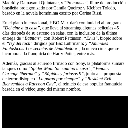
Madrid y Damayanti Quintanar, y “Procura-se”, filme de producción
brasileña protagonizado por Camila Queiroz y Klebber Toledo,
basado en la novela homónima escrito por Carina Rissi.
En el plano internacional, HBO Max dará continuidad al programa
“Del cine a tu casa”,
que lleva al streaming algunas películas 45
días después de su estreno en salas, con la inclusión de la última
entrega de
“Batman”,
con Robert Pattinson;
“Elvis”
, biopic sobre
el
“rey del rock”
dirigida por Baz Luhrmann; y
“Animales
Fantásticos: Los secretos de Dumbledore”
, la nueva cinta que se
incorpora a la franquicia de Harry Potter, entre más.
Además, gracias al acuerdo firmado con Sony, la plataforma sumará
tanques como
“Spider-Man: Sin camino a casa”, “Venom:
Carnage liberado”
y
“Rápidos y furiosos 9”
, junto a la propuesta
de terror distópico
“La purga por siempre”
y
“Resident Evil:
Bienvenidos a Raccoon City”
, el reinicio de esa popular franquicia
basada en el videojuego del mismo nombre.