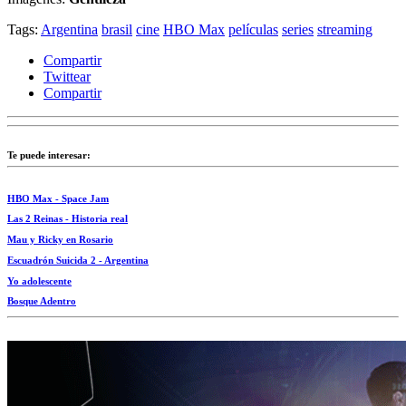
Tags:
Argentina
brasil
cine
HBO Max
películas
series
streaming
Compartir
Twittear
Compartir
Te puede interesar:
HBO Max - Space Jam
Las 2 Reinas - Historia real
Mau y Ricky en Rosario
Escuadrón Suicida 2 - Argentina
Yo adolescente
Bosque Adentro