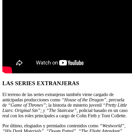
LAS SERIES EXTRANJERAS
El terreno de las series extranjeras también viene cargado de
anticipadas producciones como
“House of the Dragon”,
precuela
de
“Game of Thrones”;
la historia de misterio juvenil
“Pretty Little
Liars: Original Sin”; y “The Staircase”,
policial basado en un caso
real con los roles principales a cargo de Colin Firth y Toni Collette.
Por último, elogiados y premiados contenidos como
“Westworld”,
“His Dark Materials”, “Doom Patrol”, “The Flight Attendant”,