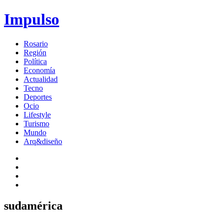
Impulso
Rosario
Región
Política
Economía
Actualidad
Tecno
Deportes
Ocio
Lifestyle
Turismo
Mundo
Arq&diseño
sudamérica