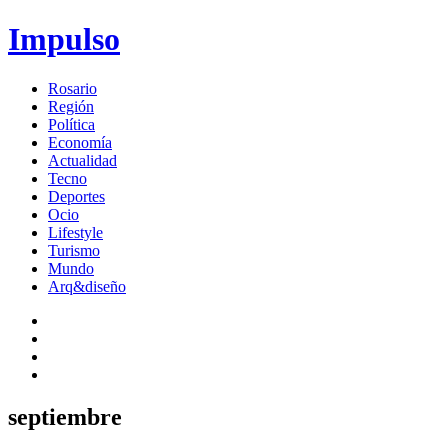
Impulso
Rosario
Región
Política
Economía
Actualidad
Tecno
Deportes
Ocio
Lifestyle
Turismo
Mundo
Arq&diseño
septiembre