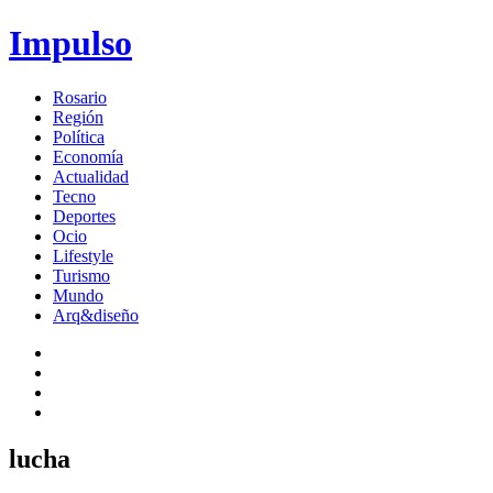
Impulso
Rosario
Región
Política
Economía
Actualidad
Tecno
Deportes
Ocio
Lifestyle
Turismo
Mundo
Arq&diseño
lucha