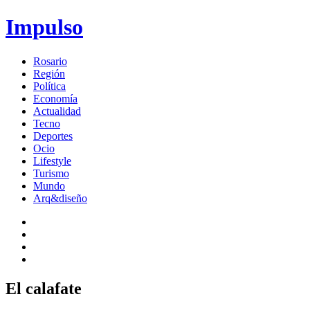
Impulso
Rosario
Región
Política
Economía
Actualidad
Tecno
Deportes
Ocio
Lifestyle
Turismo
Mundo
Arq&diseño
El calafate