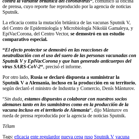
contra la variante británica del coronavirus
“
, comunicó la oficina
de prensa, cuyo reporte fue reproducido por la agencia de noticias
Sputnik.
La eficacia contra la mutación británica de las vacunas Sputnik V,
del Centro de Epidemiología y Microbiología Nikolái Gamaleya, y
EpiVacCorona, del Centro Vector,
se demostró en un estudio
comparativo especial.
“
El efecto protector se demostró en las reacciones de
neutralización con el uso del suero de las personas vacunadas con
Sputnik V y EpiVacCorona y que han generado anticuerpos del
virus SARS-CoV-2
“
, precisó el informe.
Por otro lado,
Rusia se declaró dispuesta a suministrar la
Sputnik V a Alemania, incluso en la producción en su territorio
,
según declaró el ministro de Industria y Comercio, Denís Mánturov.
“
Sin duda,
estamos dispuestos a colaborar con nuestros socios
alemanes tanto en los suministros como en la producción de la
vacuna incluso en el territorio de Alemania
“, dijo Mánturov en
rueda de prensa reproducida por la agencia de noticias Sputnik.
Télam
Tags:
eficacia
ente regulardor
nueva cepa
ruso
Sputnik V
vacuna