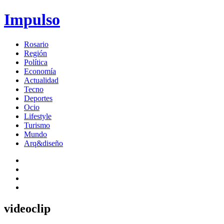
Impulso
Rosario
Región
Política
Economía
Actualidad
Tecno
Deportes
Ocio
Lifestyle
Turismo
Mundo
Arq&diseño
videoclip