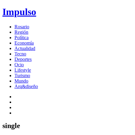
Impulso
Rosario
Región
Política
Economía
Actualidad
Tecno
Deportes
Ocio
Lifestyle
Turismo
Mundo
Arq&diseño
single