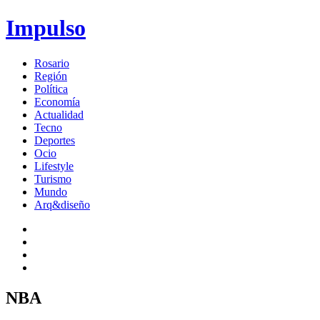
Impulso
Rosario
Región
Política
Economía
Actualidad
Tecno
Deportes
Ocio
Lifestyle
Turismo
Mundo
Arq&diseño
NBA