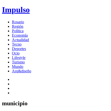
Impulso
Rosario
Región
Política
Economía
Actualidad
Tecno
Deportes
Ocio
Lifestyle
Turismo
Mundo
Arq&diseño
municipio