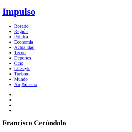
Impulso
Rosario
Región
Política
Economía
Actualidad
Tecno
Deportes
Ocio
Lifestyle
Turismo
Mundo
Arq&diseño
Francisco Cerúndolo