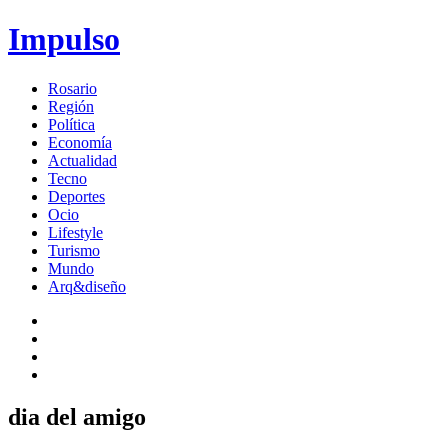
Impulso
Rosario
Región
Política
Economía
Actualidad
Tecno
Deportes
Ocio
Lifestyle
Turismo
Mundo
Arq&diseño
dia del amigo