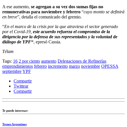
A ese aumento,
se agregan a su vez dos sumas fijas no
remunerativas para noviembre y febrero
“
cuyo monto se definirá
en breve
”, detalla el comunicado del gremio.
“
En el marco de la crisis por la que atraviesa el sector generado
por el Covid-19,
este acuerdo refuerza el compromiso de la
dirigencia por la defensa de sus representados y la voluntad de
diálogo de YPF
“
, epresó Cassia.
Télam
Tags:
16
2 por ciento
aumento
Delegaciones de Refinerías
emprendimientos
febrero
incremento
marzo
noviembre
OPESSA
septiembre
YPF
Compartir
Twittear
Compartir
Te puede interesar:
Trenes Argentinos