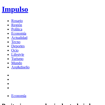
Impulso
Rosario
Región
Política
Economía
Actualidad
Tecno
Deportes
Ocio
Lifestyle
Turismo
Mundo
Arq&diseño
Economía