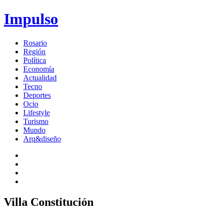
Impulso
Rosario
Región
Política
Economía
Actualidad
Tecno
Deportes
Ocio
Lifestyle
Turismo
Mundo
Arq&diseño
Villa Constitución