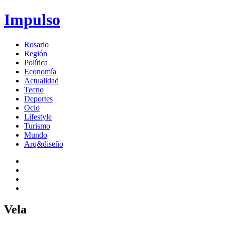
Impulso
Rosario
Región
Política
Economía
Actualidad
Tecno
Deportes
Ocio
Lifestyle
Turismo
Mundo
Arq&diseño
Vela