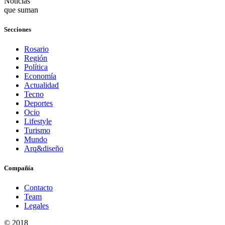
Noticias
que suman
Secciones
Rosario
Región
Política
Economía
Actualidad
Tecno
Deportes
Ocio
Lifestyle
Turismo
Mundo
Arq&diseño
Compañía
Contacto
Team
Legales
© 2018