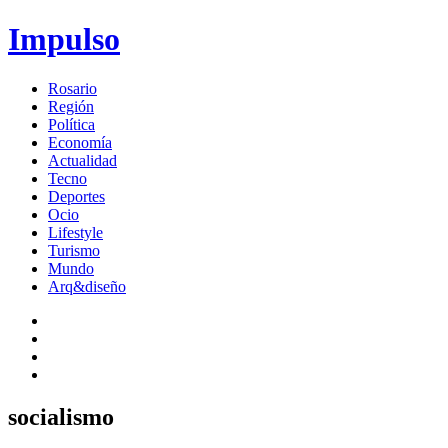
Impulso
Rosario
Región
Política
Economía
Actualidad
Tecno
Deportes
Ocio
Lifestyle
Turismo
Mundo
Arq&diseño
socialismo