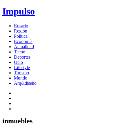
Impulso
Rosario
Región
Política
Economía
Actualidad
Tecno
Deportes
Ocio
Lifestyle
Turismo
Mundo
Arq&diseño
inmuebles