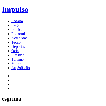
Impulso
Rosario
Región
Política
Economía
Actualidad
Tecno
Deportes
Ocio
Lifestyle
Turismo
Mundo
Arq&diseño
esgrima