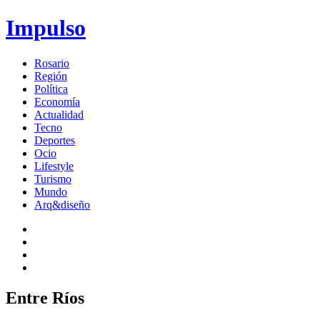
Impulso
Rosario
Región
Política
Economía
Actualidad
Tecno
Deportes
Ocio
Lifestyle
Turismo
Mundo
Arq&diseño
Entre Ríos