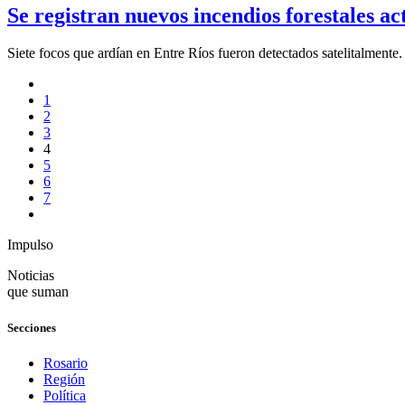
Se registran nuevos incendios forestales act
Siete focos que ardían en Entre Ríos fueron detectados satelitalmente
1
2
3
4
5
6
7
Impulso
Noticias
que suman
Secciones
Rosario
Región
Política