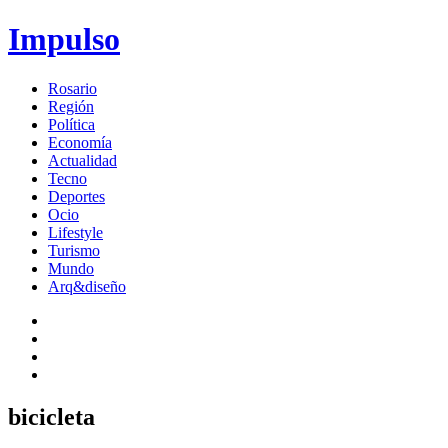
Impulso
Rosario
Región
Política
Economía
Actualidad
Tecno
Deportes
Ocio
Lifestyle
Turismo
Mundo
Arq&diseño
bicicleta