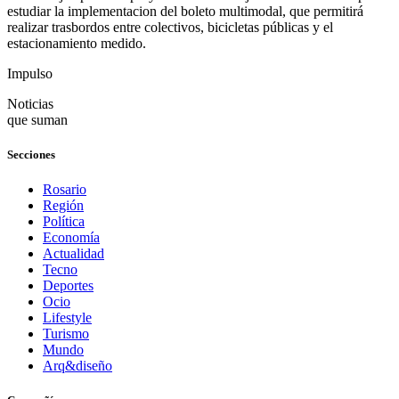
estudiar la implementacion del boleto multimodal, que permitirá
realizar trasbordos entre colectivos, bicicletas públicas y el
estacionamiento medido.
Impulso
Noticias
que suman
Secciones
Rosario
Región
Política
Economía
Actualidad
Tecno
Deportes
Ocio
Lifestyle
Turismo
Mundo
Arq&diseño