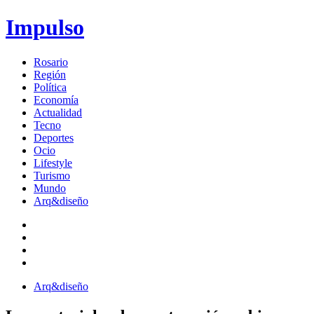
Impulso
Rosario
Región
Política
Economía
Actualidad
Tecno
Deportes
Ocio
Lifestyle
Turismo
Mundo
Arq&diseño
Arq&diseño