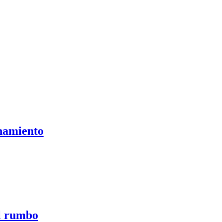
onamiento
el rumbo