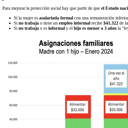
Para mejorar la protección social hay que partir de que
el Estado naci
Si la mujer es
asalariada formal
con una remuneración inferior
Si
no trabaja
o tiene un
empleo informal
recibe
$41.322
de l
Si
no trabaja
o es
informal
y el
hijo es menor a 3 años
la “le