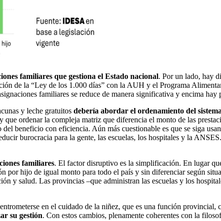
ciones familiares que gestiona el Estado nacional
. Por un lado, hay d
ición de la “Ley de los 1.000 días” con la AUH y el Programa Alimentari
asignaciones familiares se reduce de manera significativa y encima hay 
cunas y leche gratuitos
debería abordar el ordenamiento del sistema
 que ordenar la compleja matriz que diferencia el monto de las prestacio
o del beneficio con eficiencia. Aún más cuestionable es que se siga usan
cir burocracia para la gente, las escuelas, los hospitales y la ANSES. 
ciones familiares
. El factor disruptivo es la simplificación. En lugar 
ón por hijo de igual monto para todo el país y sin diferenciar según sit
ción y salud. Las provincias –que administran las escuelas y los hospital
ntrometerse en el cuidado de la niñez, que es una función provincial, c
zar su gestión
. Con estos cambios, plenamente coherentes con la filosof