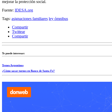
mejorar la protección social.
Fuente:
IDESA.org
Tags:
asignaciones familiares
ley ómnibus
Compartir
Twittear
Compartir
Te puede interesar:
Trenes Argentinos
¿Cómo sacar turnos en Banco de Santa Fe?