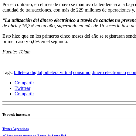
Por el contrario, en el mes de mayo se mantuvo la tendencia a la baja 
cantidad de transacciones, con más de 229 millones de operaciones y, 
“La utilización del dinero electrónico a través de canales no prese
de abril y 16,7% en un año, superando en más de 16 veces la tasa de
Esto hizo que en los primeros cinco meses del año se registraran sendo
primer caso y 6,6% en el segundo.
Fuente: Télam
Tags:
billetera digital
billetera virtual
consumo
dinero electronico
eco
Compartir
Twittear
Compartir
Te puede interesar:
Trenes Argentinos
¿Cómo sacar turnos en Banco de Santa Fe?