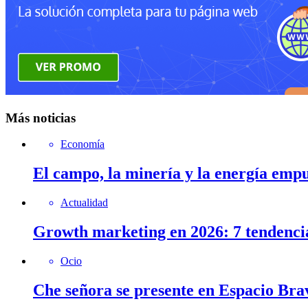
Más noticias
Economía
El campo, la minería y la energía emp
Actualidad
Growth marketing en 2026: 7 tendenci
Ocio
Che señora se presente en Espacio Brav