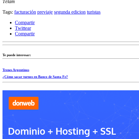
Télam
Tags:
facturación
previaje
segunda edicion
turistas
Compartir
Twittear
Compartir
Te puede interesar:
Trenes Argentinos
¿Cómo sacar turnos en Banco de Santa Fe?