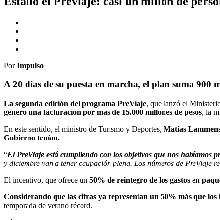
Estalló el Previaje: casi un millón de per
Por
Impulso
A 20 días de su puesta en marcha, el plan suma 900 mi
La segunda edición del programa PreViaje
, que lanzó el Minister
generó una facturación por más de 15.000 millones de pesos
, la 
En este sentido, el ministro de Turismo y Deportes,
Matías Lammens, 
Gobierno tenían.
“
El PreViaje está cumpliendo con los objetivos que nos habíamos p
y diciembre van a tener ocupación plena. Los números de PreViaje re
El incentivo, que ofrece un
50% de reintegro de los gastos en paque
Considerando que las cifras ya representan un 50% más que los in
temporada de verano récord.