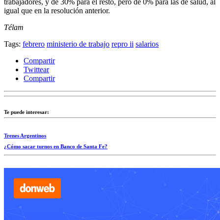
trabajadores, y de 30% para el resto, pero de 0% para las de salud, al
igual que en la resolución anterior.
Télam
Tags:
febrero
ministerio de trabajo
repro ii
salarios
Compartir
Twittear
Compartir
Te puede interesar:
Trenes Argentinos
¿Cómo sacar turnos en Banco de Santa Fe?