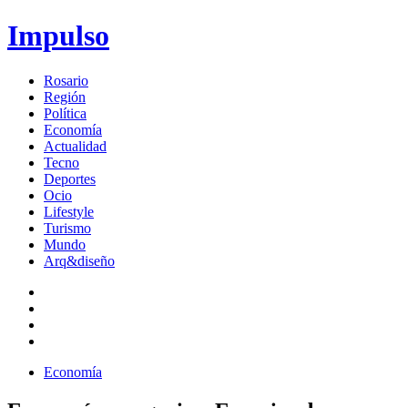
Impulso
Rosario
Región
Política
Economía
Actualidad
Tecno
Deportes
Ocio
Lifestyle
Turismo
Mundo
Arq&diseño
Economía