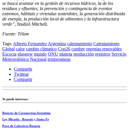
se busca avanzar en la gestión de recursos hídricos, la de los
residuos y efluentes, la prevención y contingencia de eventos
extremos, hábitats y viviendas sostenibles, la generación distribuida
de energía, la producción local de alimentos y la infraestructura
verde”
, finalizó Mitchell.
Fuente: Télam
Tags:
Alberto Fernandez
Argentina
calentamiento
Calentamiento
Global
calor
cambio climatico
Cop26
cumbre
energias renovables
Escocia
glasgow
mundo
ONU
planeta
producción
registros
Servicio
Meteorológico Nacional
temperaturas
Compartir
Twittear
Compartir
Te puede interesar:
Reporte de Coronavirus Argentina
Ley Micaela - Rosario y Santa Fe
Paro de Colectivos Rosario