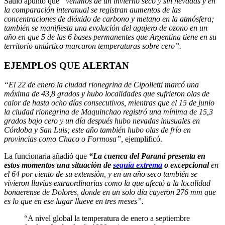
Saulo apuntó que
“venimos de un invierno seco y sin nevadas y en
la comparación interanual se registran aumentos de las
concentraciones de dióxido de carbono y metano en la atmósfera;
también se manifiesta una evolución del agujero de ozono en un
año en que 5 de las 6 bases permanentes que Argentina tiene en su
territorio antártico marcaron temperaturas sobre cero”.
EJEMPLOS QUE ALERTAN
“El 22 de enero la ciudad rionegrina de Cipolletti marcó una
máxima de 43,8 grados y hubo localidades que sufrieron olas de
calor de hasta ocho días consecutivos, mientras que el 15 de junio
la ciudad rionegrina de Maquinchao registró una mínima de 15,3
grados bajo cero y un día después hubo nevadas inusuales en
Córdoba y San Luis; este año también hubo olas de frío en
provincias como Chaco o Formosa”,
ejemplificó.
La funcionaria añadió que
“La cuenca del Paraná presenta en
estos momentos una situación de
sequía extrema
o excepcional
en
el 64 por ciento de su extensión, y en un año seco también se
vivieron lluvias extraordinarias como la que afectó a la localidad
bonaerense de Dolores, donde en un solo día cayeron 276 mm que
es lo que en ese lugar llueve en tres meses”.
“A nivel global la temperatura de enero a septiembre