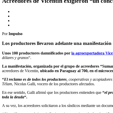
Acreedores de Vicentin exigieron “un conc
Por
Impulso
Los productores llevaron adelante una manifestación 
Unos 100 productores damnificados por
la agroexportadora Vice
dólares y granos
“.
La manifestación, organizada por el grupo de acreedores “Sumand
acreedores de Vicentin,
ubicado en Paraguay al 700, en el microce
“
El reclamo es de todos los productores
, cooperativas y acopiadores
Télam
, Nicolas Galli, vocero de los productores afectados.
En ese sentido, Galli afirmó que los productores entienden que
“
el pr
toda la deuda
“.
A su vez, los acreedores solicitaron a los síndicos mediante un docu