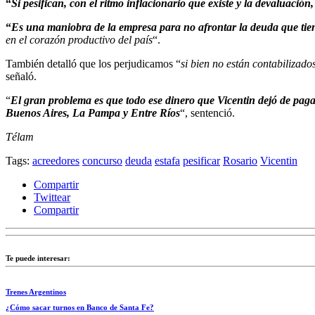
“
Si pesifican, con el ritmo inflacionario que existe y la devaluació
“
Es una maniobra de la empresa para no afrontar la deuda que tien
en el corazón productivo del país
“.
También detalló que los perjudicamos “
si bien no están contabilizad
señaló.
“
El gran problema es que todo ese dinero que Vicentin dejó de pag
Buenos Aires, La Pampa y Entre Ríos
“, sentenció.
Télam
Tags:
acreedores
concurso
deuda
estafa
pesificar
Rosario
Vicentin
Compartir
Twittear
Compartir
Te puede interesar:
Trenes Argentinos
¿Cómo sacar turnos en Banco de Santa Fe?