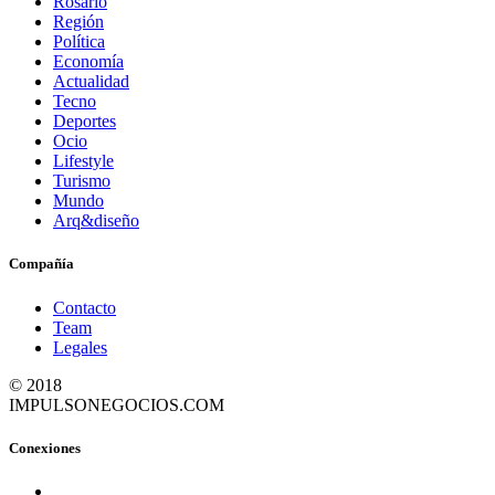
Rosario
Región
Política
Economía
Actualidad
Tecno
Deportes
Ocio
Lifestyle
Turismo
Mundo
Arq&diseño
Compañía
Contacto
Team
Legales
© 2018
IMPULSONEGOCIOS.COM
Conexiones