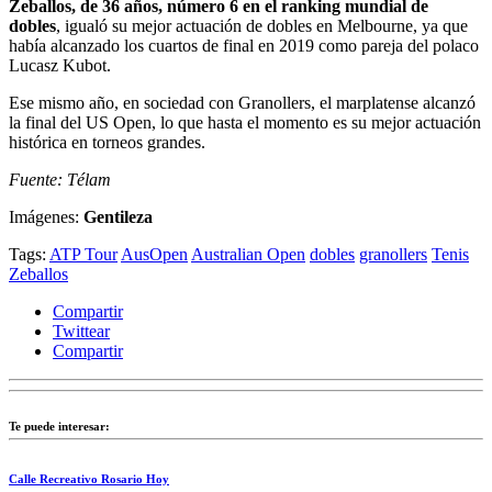
Zeballos, de 36 años, número 6 en el ranking mundial de
dobles
, igualó su mejor actuación de dobles en Melbourne, ya que
había alcanzado los cuartos de final en 2019 como pareja del polaco
Lucasz Kubot.
Ese mismo año, en sociedad con Granollers, el marplatense alcanzó
la final del US Open, lo que hasta el momento es su mejor actuación
histórica en torneos grandes.
Fuente: Télam
Imágenes:
Gentileza
Tags:
ATP Tour
AusOpen
Australian Open
dobles
granollers
Tenis
Zeballos
Compartir
Twittear
Compartir
Te puede interesar:
Calle Recreativo Rosario Hoy