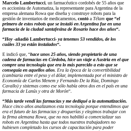
Marcelo Lambertucci
, un farmacéutico cordobés de 55 años que
es accionista de Automatiza, la representante para Argentina de la
empresa alemana Rowa que diseña y construye robots para la
gestión de inventarios de medicamentos,
contó
a
Télam
que “
el
primero de estos robots que se instaló en Argentina fue en una
farmacia de la ciudad santafesina de Rosario hace dos años
“.
“
Hoy
-añadió Lambertucci-
ya tenemos 53 vendidos, de los
cuáles 33 ya están instalados
“.
E indicó que, “
hace unos 25 años, siendo propietario de una
cadena de farmacias en Córdoba, hice un viaje a Austria en el que
compre una tecnología que era lo más parecido a esto que se
conseguía en aquellos años
. Era la época de la convertibilidad
(cambiaria entre el peso y el dólar, implementada por el ministro de
Economía de Carlos Menem y Fernando De la Rúa, Domingo
Cavallo) y sistemas como ese sólo había otros dos en el país en una
farmacia de Lanús y otra de Morón
“.
“
Más tarde vendí las farmacias y me dediqué a la automatización.
Hace cinco años analizamos esta tecnología porque entendimos que
era el futuro de las farmacias y droguerías y elegimos trabajar con
la firma alemana Rowa, que no nos habilitó a comercializar sus
robots en Argentina hasta que todos nuestros trabajadores no
hubiesen completado los cursos de capacitación para poder