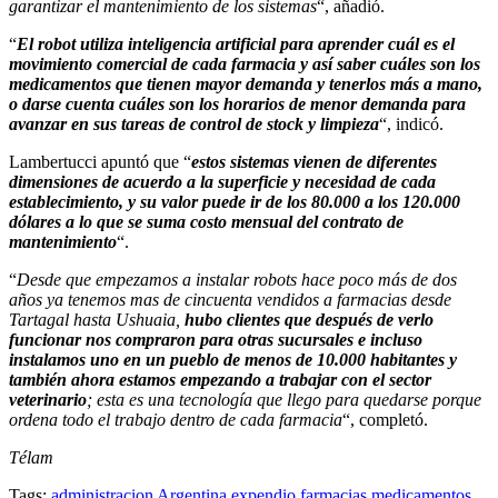
garantizar el mantenimiento de los sistemas
“, añadió.
“
El robot utiliza inteligencia artificial para aprender cuál es el
movimiento comercial de cada farmacia y así saber cuáles son los
medicamentos que tienen mayor demanda y tenerlos más a mano,
o darse cuenta cuáles son los horarios de menor demanda para
avanzar en sus tareas de control de stock y limpieza
“, indicó.
Lambertucci apuntó que “
estos sistemas vienen de diferentes
dimensiones de acuerdo a la superficie y necesidad de cada
establecimiento, y su valor puede ir de los 80.000 a los 120.000
dólares a lo que se suma costo mensual del contrato de
mantenimiento
“.
“
Desde que empezamos a instalar robots hace poco más de dos
años ya tenemos mas de cincuenta vendidos a farmacias desde
Tartagal hasta Ushuaia,
hubo clientes que después de verlo
funcionar nos compraron para otras sucursales e incluso
instalamos uno en un pueblo de menos de 10.000 habitantes y
también ahora estamos empezando a trabajar con el sector
veterinario
; esta es una tecnología que llego para quedarse porque
ordena todo el trabajo dentro de cada farmacia
“, completó.
Télam
Tags:
administracion
Argentina
expendio
farmacias
medicamentos