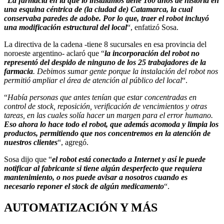
“
La farmacia en la que lo instalamos tiene 160 años de historia en
una esquina céntrica de (la ciudad de) Catamarca, la cual
conservaba paredes de adobe. Por lo que, traer el robot incluyó
una modificación estructural del local
“, enfatizó Sosa.
La directiva de la cadena -tiene 8 sucursales en esa provincia del
noroeste argentino- aclaró que “
la incorporación del robot no
representó del despido de ninguno de los 25 trabajadores de la
farmacia
. Debimos sumar gente porque la instalación del robot nos
permitió ampliar el área de atención al público del local
“.
“
Había personas que antes tenían que estar concentradas en
control de stock, reposición, verificación de vencimientos y otras
tareas, en las cuales solía hacer un margen para el error humano.
Eso ahora lo hace todo el robot, que además acomoda y limpia los
productos, permitiendo que nos concentremos en la atención de
nuestros clientes
“, agregó.
Sosa dijo que “
el robot está conectado a Internet y así le puede
notificar al fabricante si tiene algún desperfecto que requiera
mantenimiento, o nos puede avisar a nosotros cuando es
necesario reponer el stock de algún medicamento
“.
AUTOMATIZACIÓN Y MÁS