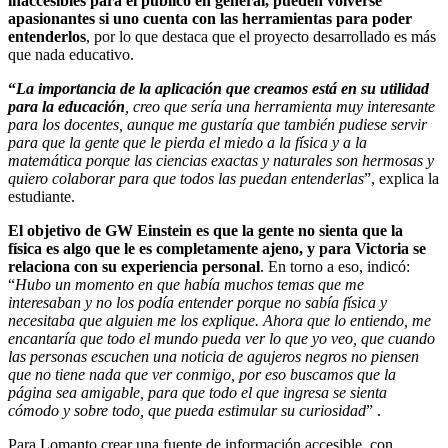
inaccesibles para el público en general, pueden volverse
apasionantes si uno cuenta con las herramientas para poder
entenderlos
, por lo que destaca que el proyecto desarrollado es más
que nada educativo.
“
La importancia de la aplicación que creamos está en su utilidad
para la educación
, creo que sería una herramienta muy interesante
para los docentes, aunque me gustaría que también pudiese servir
para que la gente que le pierda el miedo a la física y a la
matemática porque las ciencias exactas y naturales son hermosas y
quiero colaborar para que todos las puedan entenderlas
”, explica la
estudiante.
El objetivo de GW Einstein es que la gente no sienta que la
física es algo que le es completamente ajeno, y para Victoria se
relaciona con su experiencia personal
. En torno a eso, indicó:
“
Hubo un momento en que había muchos temas que me
interesaban y no los podía entender porque no sabía física y
necesitaba que alguien me los explique. Ahora que lo entiendo, me
encantaría que todo el mundo pueda ver lo que yo veo, que cuando
las personas escuchen una noticia de agujeros negros no piensen
que no tiene nada que ver conmigo, por eso buscamos que la
página sea amigable, para que todo el que ingresa se sienta
cómodo y sobre todo, que pueda estimular su curiosidad
” .
Para Lomanto crear una fuente de información accesible, con