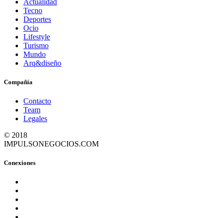
Actualidad
Tecno
Deportes
Ocio
Lifestyle
Turismo
Mundo
Arq&diseño
Compañía
Contacto
Team
Legales
© 2018
IMPULSONEGOCIOS.COM
Conexiones