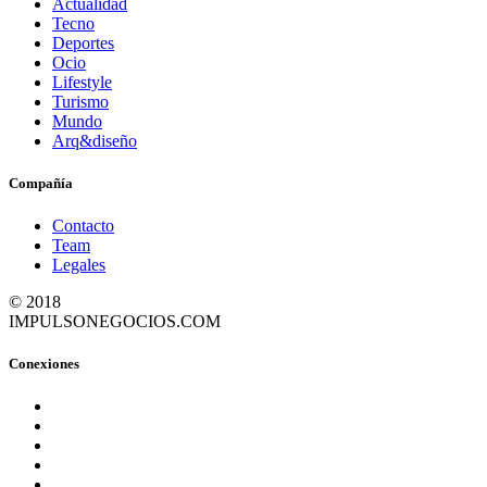
Actualidad
Tecno
Deportes
Ocio
Lifestyle
Turismo
Mundo
Arq&diseño
Compañía
Contacto
Team
Legales
© 2018
IMPULSONEGOCIOS.COM
Conexiones