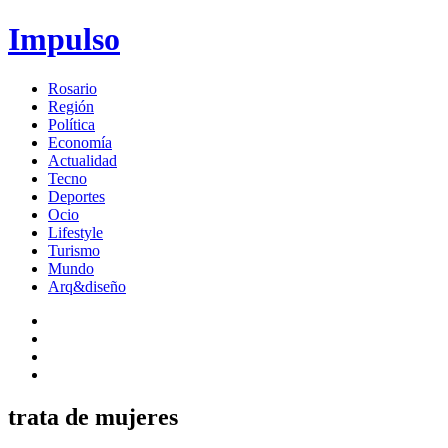
Impulso
Rosario
Región
Política
Economía
Actualidad
Tecno
Deportes
Ocio
Lifestyle
Turismo
Mundo
Arq&diseño
trata de mujeres