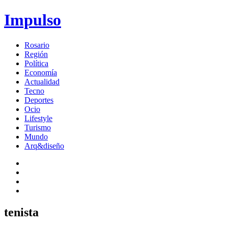
Impulso
Rosario
Región
Política
Economía
Actualidad
Tecno
Deportes
Ocio
Lifestyle
Turismo
Mundo
Arq&diseño
tenista