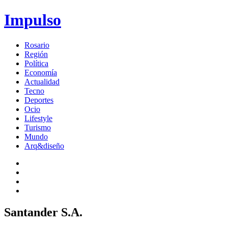
Impulso
Rosario
Región
Política
Economía
Actualidad
Tecno
Deportes
Ocio
Lifestyle
Turismo
Mundo
Arq&diseño
Santander S.A.