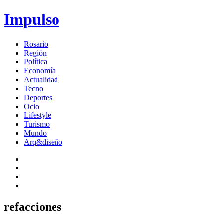
Impulso
Rosario
Región
Política
Economía
Actualidad
Tecno
Deportes
Ocio
Lifestyle
Turismo
Mundo
Arq&diseño
refacciones