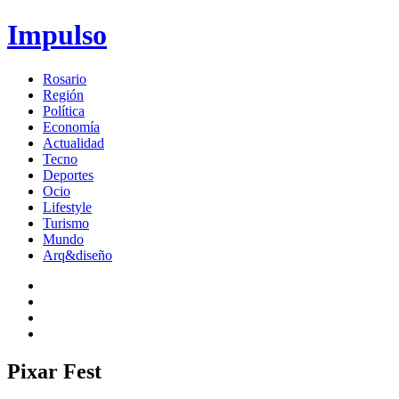
Impulso
Rosario
Región
Política
Economía
Actualidad
Tecno
Deportes
Ocio
Lifestyle
Turismo
Mundo
Arq&diseño
Pixar Fest