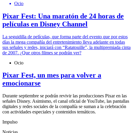
Ocio
Pixar Fest: Una maratón de 24 horas de
películas en Disney Channel
La seguidilla de películas, que forma parte del evento que por estos
días la mega compañía del entretenimiento lleva adelante en todas
sus señales y redes, iniciará con “Ratatouille”, la multipremiada cinta
de 2007. ¿Que otros filmes se podrán ver?
Ocio
Pixar Fest, un mes para volver a
emocionarse
Durante septiembre se podrán revivir las producciones Pixar en las
señales Disney. Asimismo, el canal oficial de YouTube, las pantallas
digitales y redes sociales de la compañía se suman a la celebración
con actividades especiales y contenidos temáticos.
Impulso
Noticias