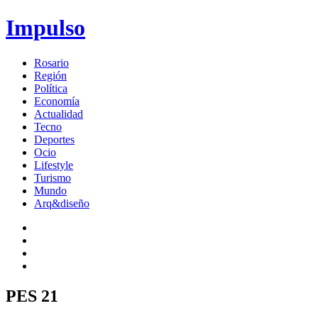
Impulso
Rosario
Región
Política
Economía
Actualidad
Tecno
Deportes
Ocio
Lifestyle
Turismo
Mundo
Arq&diseño
PES 21