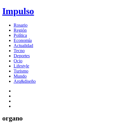
Impulso
Rosario
Región
Política
Economía
Actualidad
Tecno
Deportes
Ocio
Lifestyle
Turismo
Mundo
Arq&diseño
organo