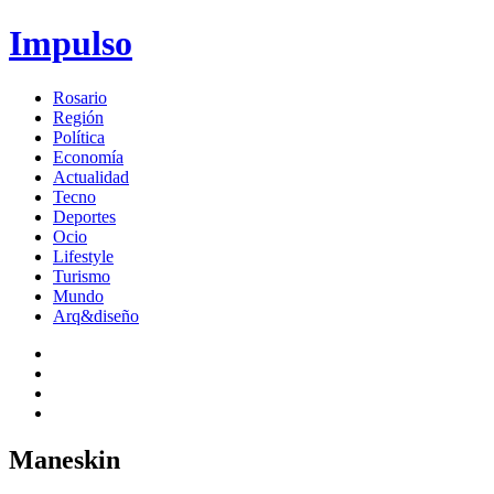
Impulso
Rosario
Región
Política
Economía
Actualidad
Tecno
Deportes
Ocio
Lifestyle
Turismo
Mundo
Arq&diseño
Maneskin