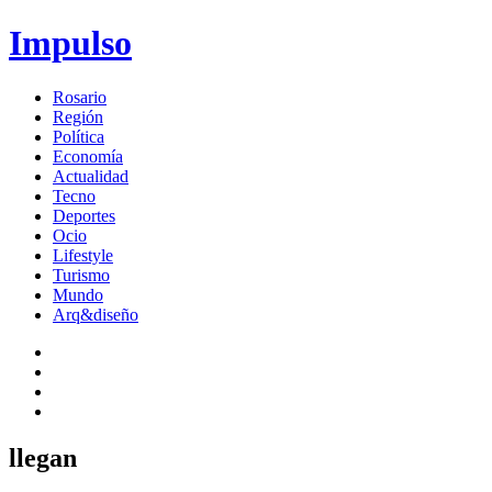
Impulso
Rosario
Región
Política
Economía
Actualidad
Tecno
Deportes
Ocio
Lifestyle
Turismo
Mundo
Arq&diseño
llegan