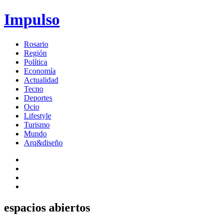
Impulso
Rosario
Región
Política
Economía
Actualidad
Tecno
Deportes
Ocio
Lifestyle
Turismo
Mundo
Arq&diseño
espacios abiertos