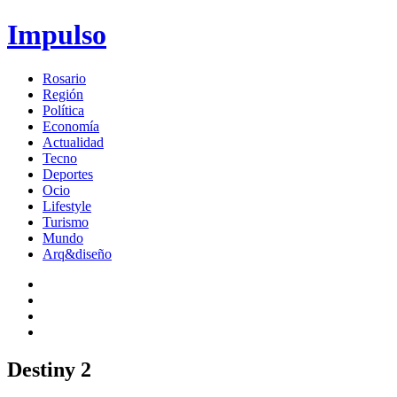
Impulso
Rosario
Región
Política
Economía
Actualidad
Tecno
Deportes
Ocio
Lifestyle
Turismo
Mundo
Arq&diseño
Destiny 2