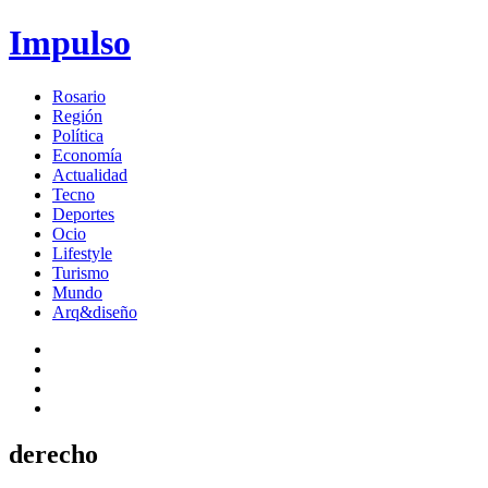
Impulso
Rosario
Región
Política
Economía
Actualidad
Tecno
Deportes
Ocio
Lifestyle
Turismo
Mundo
Arq&diseño
derecho