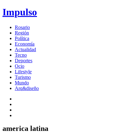
Impulso
Rosario
Región
Política
Economía
Actualidad
Tecno
Deportes
Ocio
Lifestyle
Turismo
Mundo
Arq&diseño
america latina