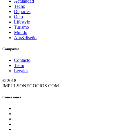
Actualidad
Tecno
Deportes
Ocio
Lifestyle
Turismo
Mundo
Arq&diseño
Compañía
Contacto
Team
Legales
© 2018
IMPULSONEGOCIOS.COM
Conexiones